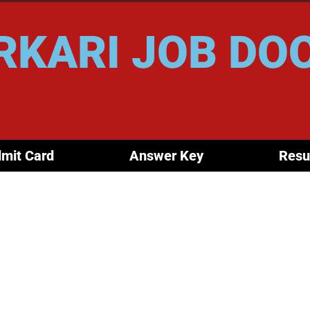
RKARI JOB DO
mit Card
Answer Key
Resu