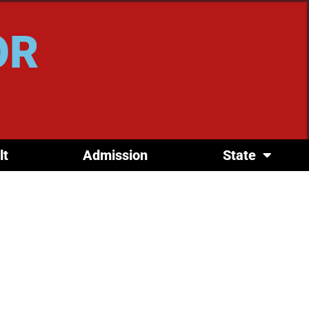
OR
lt
Admission
State