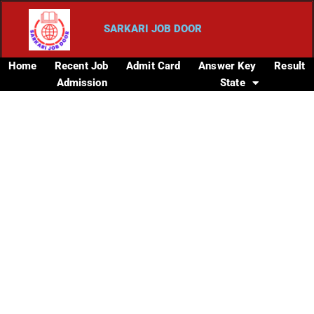
SARKARI JOB DOOR
Home
Recent Job
Admit Card
Answer Key
Result
Admission
State