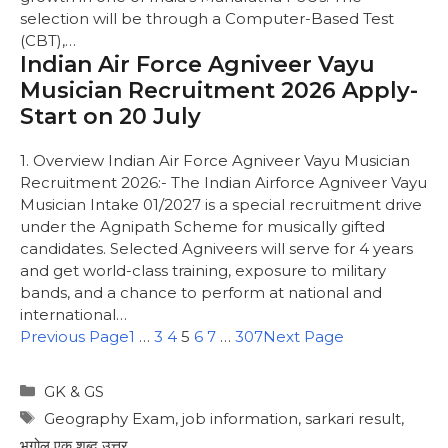
selection will be through a Computer-Based Test
(CBT),…
Indian Air Force Agniveer Vayu
Musician Recruitment 2026 Apply-
Start on 20 July
1. Overview Indian Air Force Agniveer Vayu Musician
Recruitment 2026:- The Indian Airforce Agniveer Vayu
Musician Intake 01/2027 is a special recruitment drive
under the Agnipath Scheme for musically gifted
candidates. Selected Agniveers will serve for 4 years
and get world-class training, exposure to military
bands, and a chance to perform at national and
international…
Previous Page
1
…
3
4
5
6
7
…
307
Next Page
GK & GS
Geography Exam
,
job information
,
sarkari result
,
भूगोल एक शब्द उत्तर