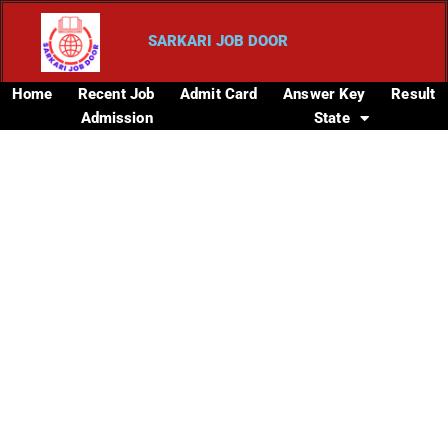
SARKARI JOB DOOR
Home
Recent Job
Admit Card
Answer Key
Result
Admission
State